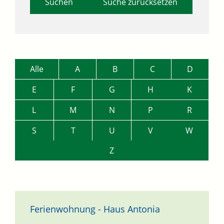
Suche zurücksetzen
Alle
A
B
C
D
E
F
G
H
K
L
M
N
P
R
S
T
U
V
W
Z
Ferienwohnung - Haus Antonia