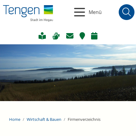
Menü
Home
Wirtschaft & Bauen
Firmenverzeichnis