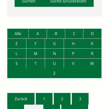
Suche zurücksetzen
Alle
A
B
C
D
E
F
G
H
K
L
M
N
P
R
S
T
U
V
W
Z
Zurück
1
2
3