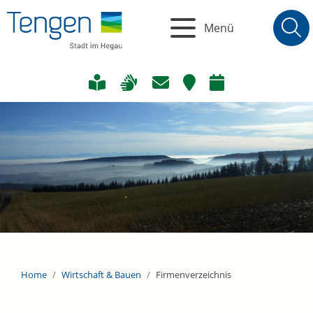
Menü
Home
Wirtschaft & Bauen
Firmenverzeichnis