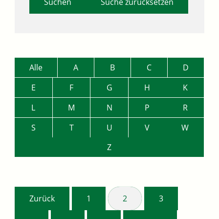
Suche zurücksetzen
Alle
A
B
C
D
E
F
G
H
K
L
M
N
P
R
S
T
U
V
W
Z
Zurück
1
2
3