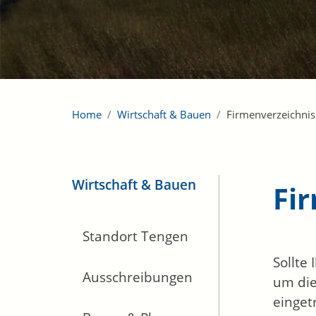
Home
Wirtschaft & Bauen
Firmenverzeichnis
Wirtschaft & Bauen
Fi
Standort Tengen
Sollte
Ausschreibungen
um die
einget