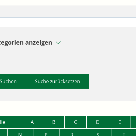
tegorien anzeigen
Suche zurücksetzen
lle
A
B
C
D
E
N
P
R
S
T