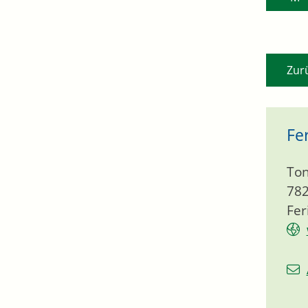
Zur
Fe
To
78
Fer