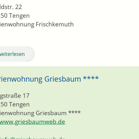
dstr. 22
250
Tengen
rienwohnung Frischkemuth
weiterlesen
rienwohnung Griesbaum ****
gstraße 17
250
Tengen
rienwohnung Griesbaum ****
www.griesbaumweb.de