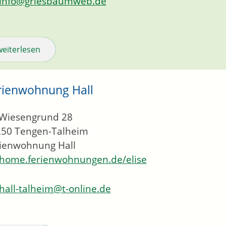
info@griesbaumweb.de
weiterlesen
rienwohnung Hall
Wiesengrund 28
250
Tengen-Talheim
ienwohnung Hall
home.ferienwohnungen.de/elise
hall-talheim@t-online.de