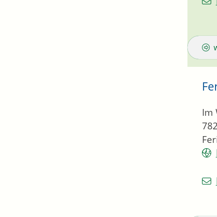
Fe
Im 
78
Fer