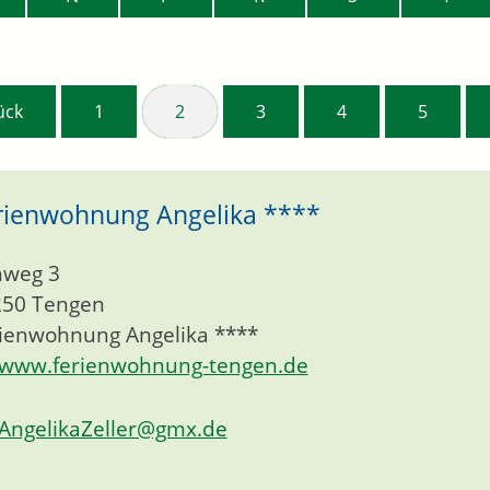
ück
1
2
3
4
5
rienwohnung Angelika ****
nweg 3
250
Tengen
ienwohnung Angelika ****
www.ferienwohnung-tengen.de
AngelikaZeller@gmx.de