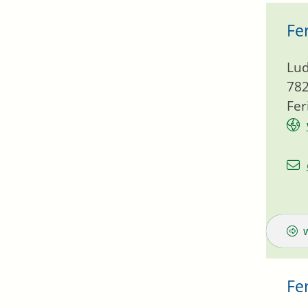
Fe
Lud
78
Fer
Fe