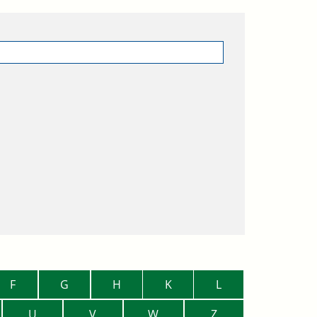
F
G
H
K
L
U
V
W
Z