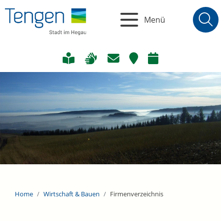
Menü
Home
Wirtschaft & Bauen
Firmenverzeichnis