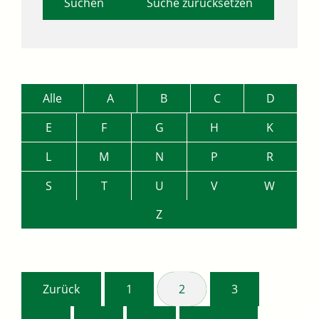
Suche zurücksetzen
Alle
A
B
C
D
E
F
G
H
K
L
M
N
P
R
S
T
U
V
W
Z
Zurück
1
2
3