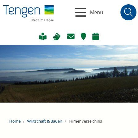
Menü
Home
Wirtschaft & Bauen
Firmenverzeichnis