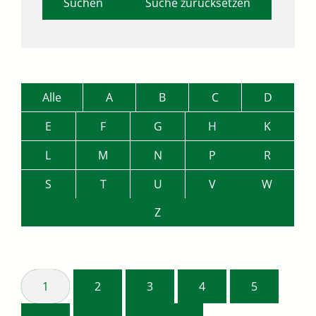
Suche zurücksetzen
Alle
A
B
C
D
E
F
G
H
K
L
M
N
P
R
S
T
U
V
W
Z
1
2
3
4
5