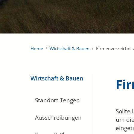
Home
Wirtschaft & Bauen
Firmenverzeichnis
Wirtschaft & Bauen
Fi
Standort Tengen
Sollte
Ausschreibungen
um die
einget