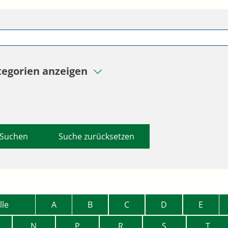
tegorien anzeigen
Suche zurücksetzen
lle
A
B
C
D
E
N
P
R
S
T