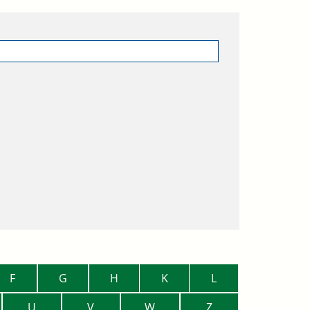
F
G
H
K
L
U
V
W
Z