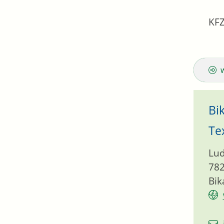
KFZ
Bi
Te
Lud
78
Bik