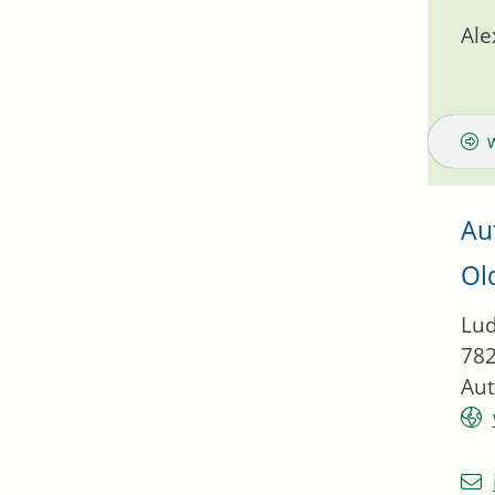
Ale
Au
Ol
Lud
78
Aut