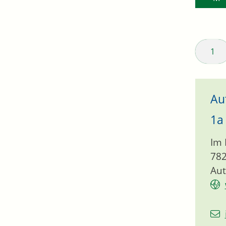
1
Au
1a
Im 
78
Aut