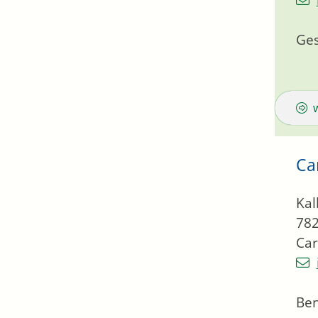
Ges
Ca
Kal
78
Car
Be