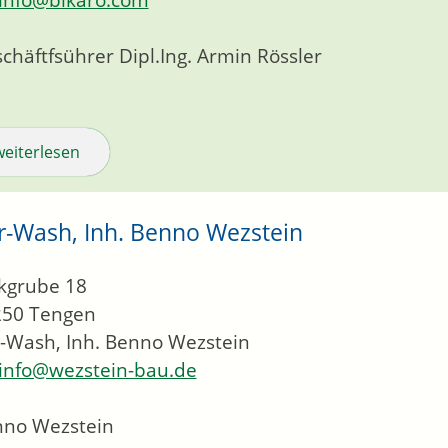
chäftfsührer
Dipl.Ing.
Armin
Rössler
weiterlesen
r-Wash, Inh. Benno Wezstein
kgrube 18
250
Tengen
-Wash, Inh. Benno Wezstein
info@wezstein-bau.de
nno Wezstein