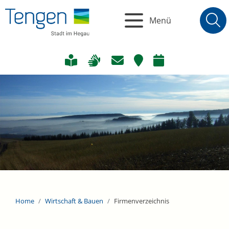
Menü
Home
Wirtschaft & Bauen
Firmenverzeichnis