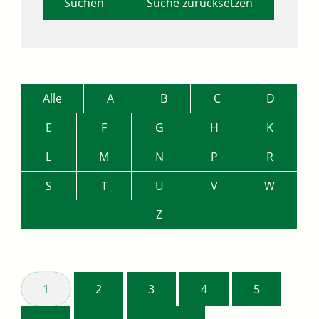
Suche zurücksetzen
Alle
A
B
C
D
E
F
G
H
K
L
M
N
P
R
S
T
U
V
W
Z
1
2
3
4
5