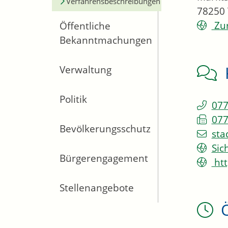
Verfahrensbeschreibungen
78250
Zur
Öffentliche
Bekanntmachungen
Verwaltung
Politik
077
077
Bevölkerungsschutz
sta
Sic
Bürgerengagement
htt
Stellenangebote