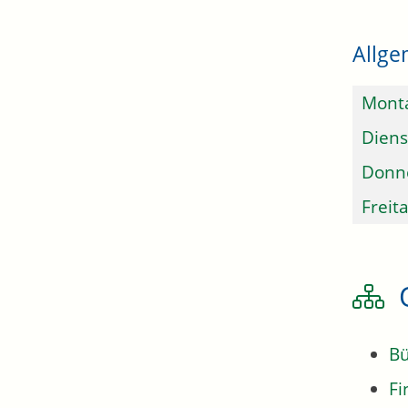
Allge
Mont
Diens
Donn
Freit
Bü
Fi