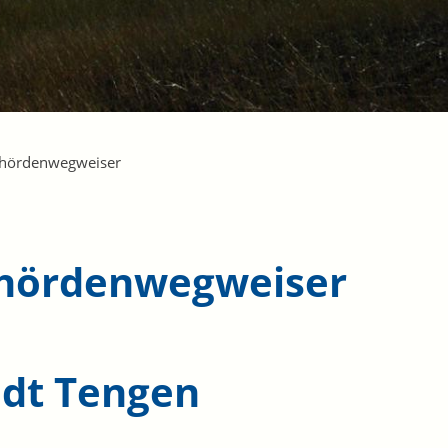
hördenwegweiser
hördenwegweiser
adt Tengen