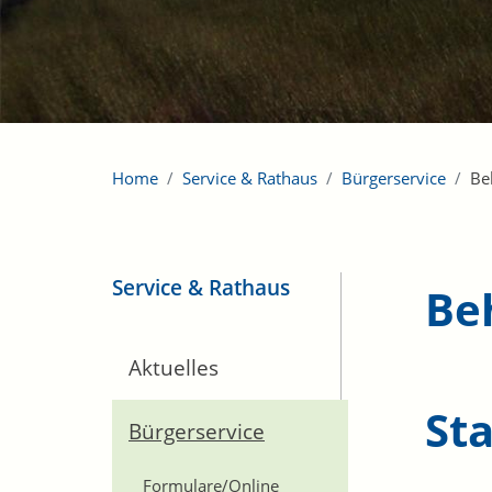
Home
Service & Rathaus
Bürgerservice
Be
Service & Rathaus
Be
Aktuelles
St
Bürgerservice
Formulare/Online