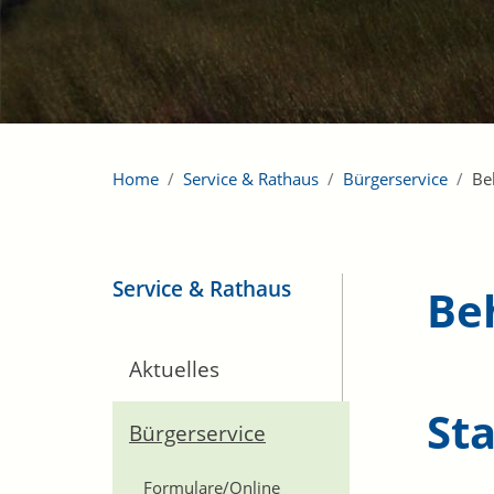
Home
Service & Rathaus
Bürgerservice
Be
Service & Rathaus
Be
Aktuelles
St
Bürgerservice
Formulare/Online