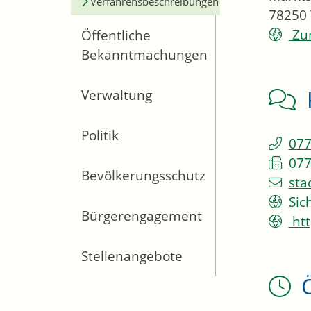
Verfahrensbeschreibungen
78250
Zur
Öffentliche
Bekanntmachungen
Verwaltung
Politik
077
077
Bevölkerungsschutz
sta
Sic
Bürgerengagement
htt
Stellenangebote