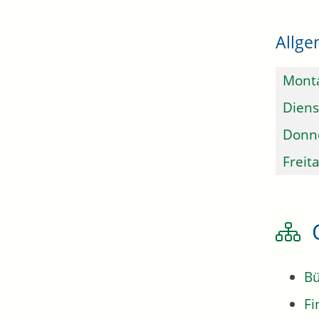
Allge
Mont
Diens
Donn
Freit
Bü
Fi