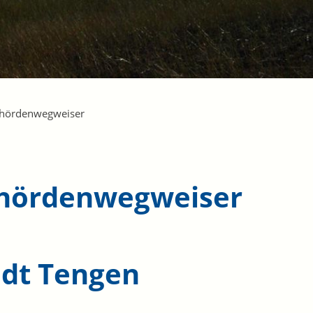
hördenwegweiser
hördenwegweiser
adt Tengen