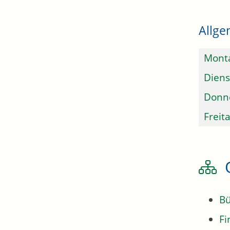
Allge
Mont
Diens
Donn
Freit
Bü
Fi