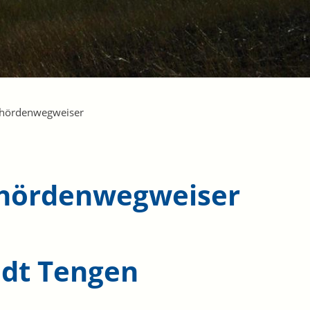
hördenwegweiser
hördenwegweiser
adt Tengen