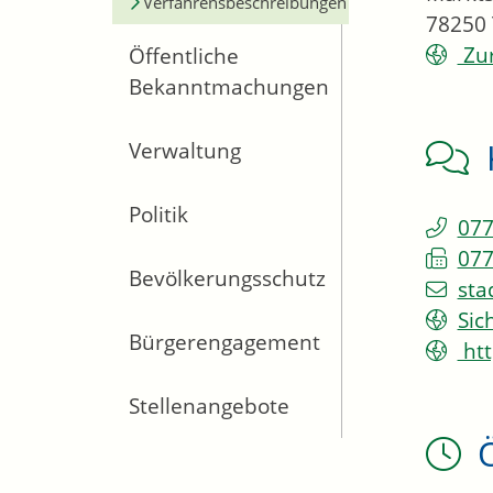
Verfahrensbeschreibungen
78250
Zur
Öffentliche
Bekanntmachungen
Verwaltung
Politik
077
077
Bevölkerungsschutz
sta
Sic
Bürgerengagement
htt
Stellenangebote