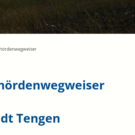
hördenwegweiser
hördenwegweiser
adt Tengen