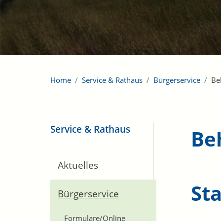
Home
Service & Rathaus
Bürgerservice
Be
Service & Rathaus
Be
Aktuelles
St
Bürgerservice
Formulare/Online