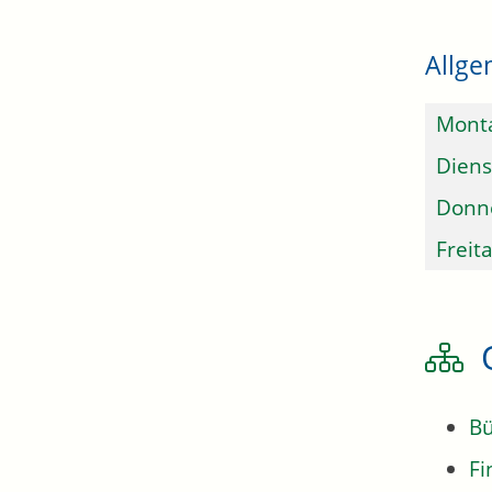
Allge
Mont
Diens
Donn
Freit
Bü
Fi