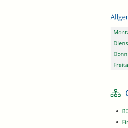
Allge
Mont
Diens
Donn
Freit
Bü
Fi