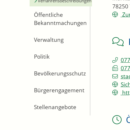
Verfahrensbeschreibungen
78250
Zur
Öffentliche
Bekanntmachungen
Verwaltung
Politik
077
077
Bevölkerungsschutz
sta
Sic
Bürgerengagement
htt
Stellenangebote