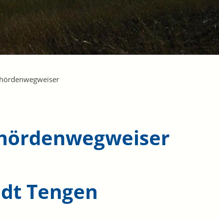
hördenwegweiser
hördenwegweiser
adt Tengen