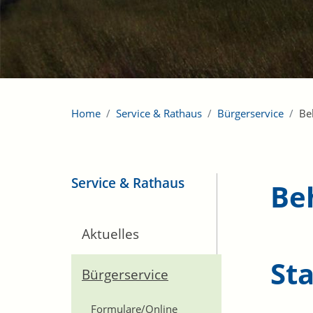
Home
Service & Rathaus
Bürgerservice
Be
Service & Rathaus
Be
Aktuelles
St
Bürgerservice
Formulare/Online