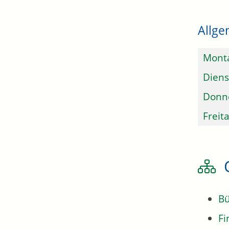
Allge
Mont
Diens
Donn
Freit
Bü
Fi