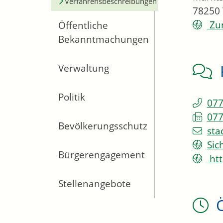
Verfahrensbeschreibungen
78250
Zur
Öffentliche
Bekanntmachungen
Verwaltung
Politik
077
077
Bevölkerungsschutz
sta
Sic
Bürgerengagement
htt
Stellenangebote