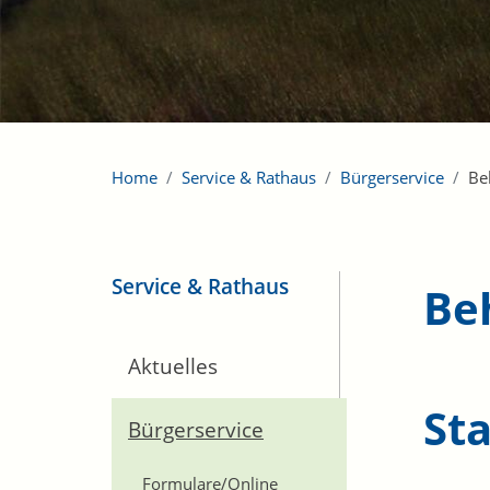
Home
Service & Rathaus
Bürgerservice
Be
Service & Rathaus
Be
Aktuelles
St
Bürgerservice
Formulare/Online