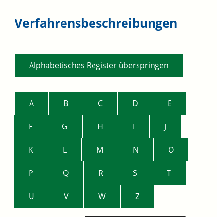
Verfahrensbeschreibungen
Alphabetisches Register überspringen
A
B
C
D
E
F
G
H
I
J
K
L
M
N
O
P
Q
R
S
T
U
V
W
Z