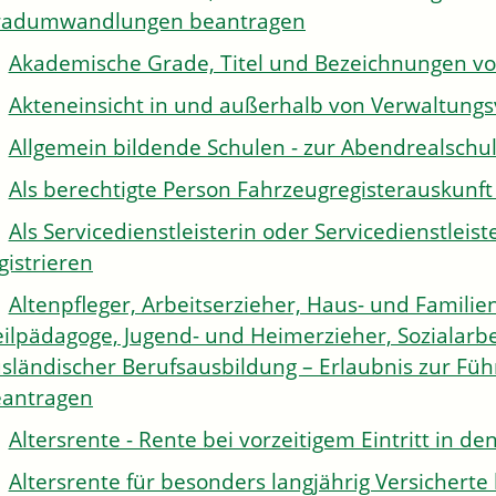
radumwandlungen beantragen
Akademische Grade, Titel und Bezeichnungen v
Akteneinsicht in und außerhalb von Verwaltung
Allgemein bildende Schulen - zur Abendrealsch
Als berechtigte Person Fahrzeugregisterauskunft
Als Servicedienstleisterin oder Servicedienstle
gistrieren
Altenpfleger, Arbeitserzieher, Haus- und Familien
ilpädagoge, Jugend- und Heimerzieher, Sozialarbe
sländischer Berufsausbildung – Erlaubnis zur Fü
antragen
Altersrente - Rente bei vorzeitigem Eintritt in 
Altersrente für besonders langjährig Versichert