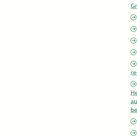
G
re
He
au
be