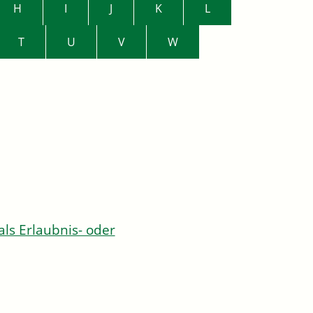
H
I
J
K
L
T
U
V
W
s Erlaubnis- oder