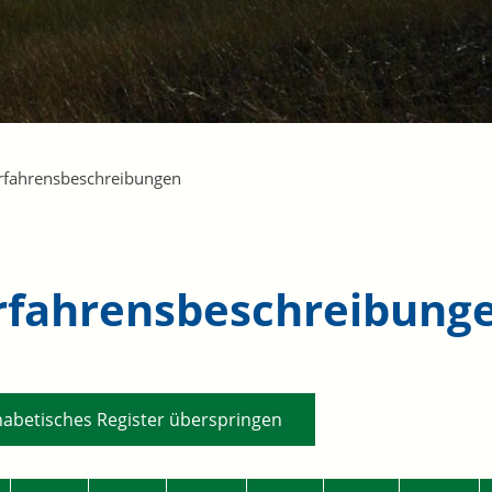
rfahrensbeschreibungen
rfahrensbeschreibung
habetisches Register überspringen