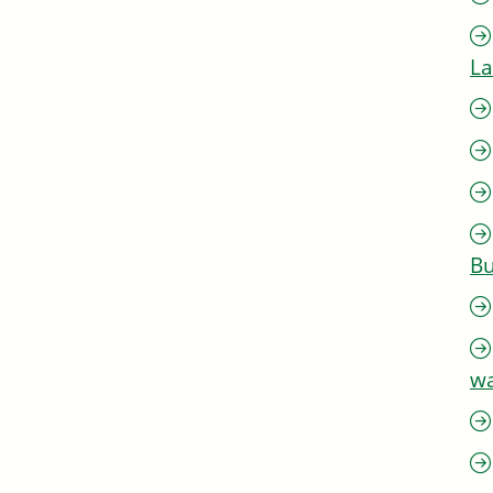
L
Bu
w