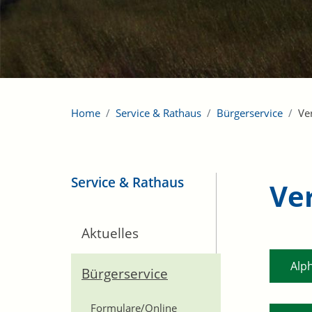
Home
Service & Rathaus
Bürgerservice
Ve
Service & Rathaus
Ve
Aktuelles
Alp
Bürgerservice
Formulare/Online