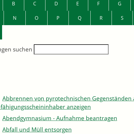
B
C
D
E
F
G
N
O
P
Q
R
S
ngen suchen
Abbrennen von pyrotechnischen Gegenständen al
fähigungsscheininhaber anzeigen
Abendgymnasium - Aufnahme beantragen
Abfall und Müll entsorgen