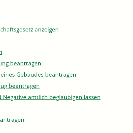
tschaftsgesetz anzeigen
n
n
gung beantragen
g eines Gebäudes beantragen
eug beantragen
d Negative amtlich beglaubigen lassen
eantragen