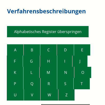
Verfahrensbeschreibungen
Alphabetisches Register überspringen
A
B
C
D
E
F
G
H
I
J
K
L
M
N
O
P
Q
R
S
T
U
V
W
Z