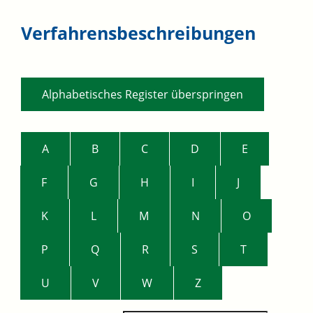
Verfahrensbeschreibungen
Alphabetisches Register überspringen
A
B
C
D
E
F
G
H
I
J
K
L
M
N
O
P
Q
R
S
T
U
V
W
Z