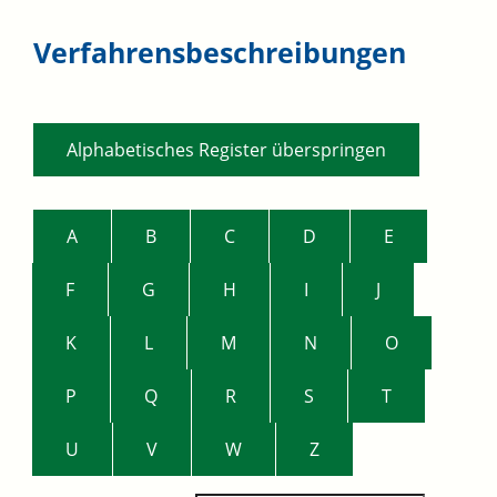
Verfahrensbeschreibungen
Alphabetisches Register überspringen
A
B
C
D
E
F
G
H
I
J
K
L
M
N
O
P
Q
R
S
T
U
V
W
Z