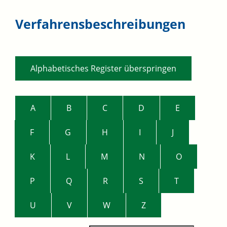
Verfahrensbeschreibungen
Alphabetisches Register überspringen
A
B
C
D
E
F
G
H
I
J
K
L
M
N
O
P
Q
R
S
T
U
V
W
Z