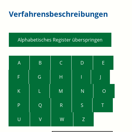
Verfahrensbeschreibungen
Alphabetisches Register überspringen
A
B
C
D
E
F
G
H
I
J
K
L
M
N
O
P
Q
R
S
T
U
V
W
Z