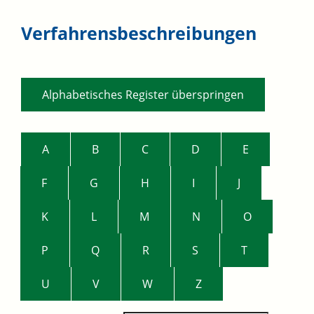
Verfahrensbeschreibungen
Alphabetisches Register überspringen
A
B
C
D
E
F
G
H
I
J
K
L
M
N
O
P
Q
R
S
T
U
V
W
Z