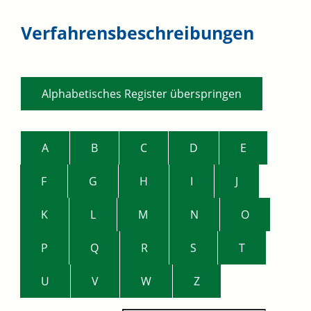
Verfahrensbeschreibungen
Alphabetisches Register überspringen
A
B
C
D
E
F
G
H
I
J
K
L
M
N
O
P
Q
R
S
T
U
V
W
Z