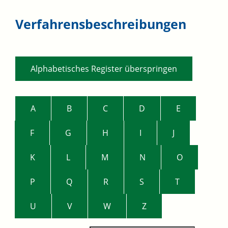
Verfahrensbeschreibungen
Alphabetisches Register überspringen
A
B
C
D
E
F
G
H
I
J
K
L
M
N
O
P
Q
R
S
T
U
V
W
Z