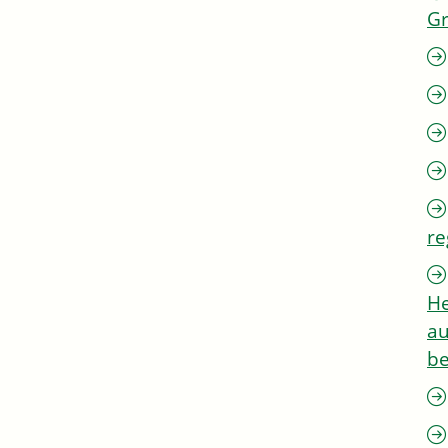
G
re
He
au
be