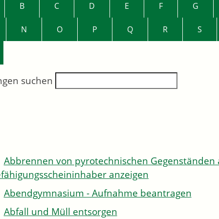
B
C
D
E
F
G
N
O
P
Q
R
S
ngen suchen
Abbrennen von pyrotechnischen Gegenständen al
fähigungsscheininhaber anzeigen
Abendgymnasium - Aufnahme beantragen
Abfall und Müll entsorgen