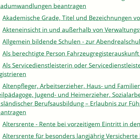
radumwandlungen beantragen
Akademische Grade, Titel und Bezeichnungen v
Akteneinsicht in und außerhalb von Verwaltung
Allgemein bildende Schulen - zur Abendrealsch
Als berechtigte Person Fahrzeugregisterauskunft
Als Servicedienstleisterin oder Servicedienstle
gistrieren
Altenpfleger, Arbeitserzieher, Haus- und Familien
ilpädagoge, Jugend- und Heimerzieher, Sozialarbe
sländischer Berufsausbildung – Erlaubnis zur Fü
antragen
Altersrente - Rente bei vorzeitigem Eintritt in 
Altersrente für besonders langjährig Versichert