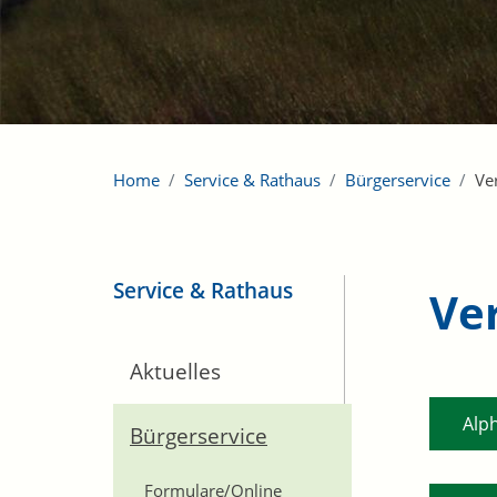
Home
Service & Rathaus
Bürgerservice
Ve
Service & Rathaus
Ve
Aktuelles
Alp
Bürgerservice
Formulare/Online