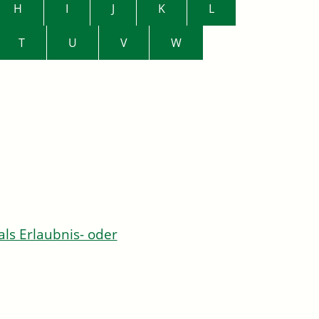
H
I
J
K
L
T
U
V
W
s Erlaubnis- oder