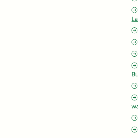
L
Bu
w