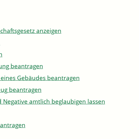
tschaftsgesetz anzeigen
n
n
gung beantragen
g eines Gebäudes beantragen
eug beantragen
d Negative amtlich beglaubigen lassen
eantragen