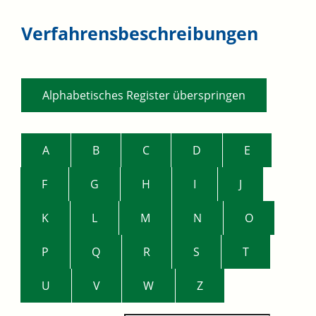
Verfahrensbeschreibungen
Alphabetisches Register überspringen
A
B
C
D
E
F
G
H
I
J
K
L
M
N
O
P
Q
R
S
T
U
V
W
Z