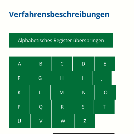
Verfahrensbeschreibungen
Alphabetisches Register überspringen
A
B
C
D
E
F
G
H
I
J
K
L
M
N
O
P
Q
R
S
T
U
V
W
Z