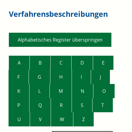
Verfahrensbeschreibungen
Alphabetisches Register überspringen
A
B
C
D
E
F
G
H
I
J
K
L
M
N
O
P
Q
R
S
T
U
V
W
Z