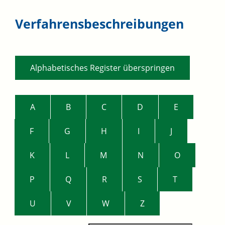
Verfahrensbeschreibungen
Alphabetisches Register überspringen
A
B
C
D
E
F
G
H
I
J
K
L
M
N
O
P
Q
R
S
T
U
V
W
Z