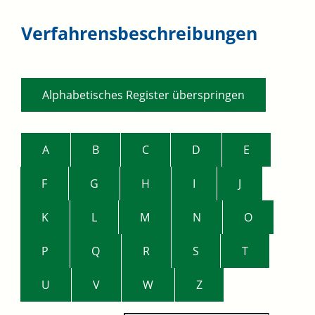
Verfahrensbeschreibungen
Alphabetisches Register überspringen
A
B
C
D
E
F
G
H
I
J
K
L
M
N
O
P
Q
R
S
T
U
V
W
Z