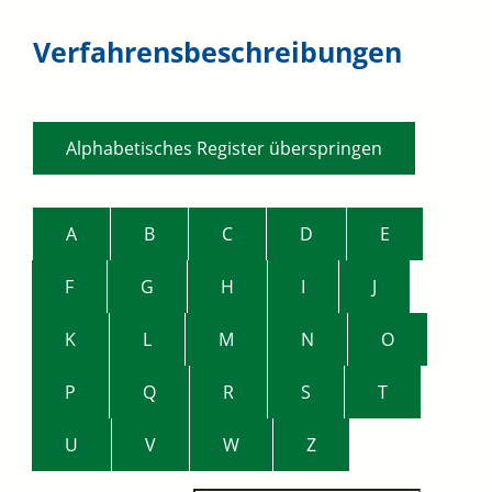
Verfahrensbeschreibungen
Alphabetisches Register überspringen
A
B
C
D
E
F
G
H
I
J
K
L
M
N
O
P
Q
R
S
T
U
V
W
Z