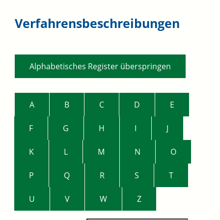
Verfahrensbeschreibungen
Alphabetisches Register überspringen
A
B
C
D
E
F
G
H
I
J
K
L
M
N
O
P
Q
R
S
T
U
V
W
Z