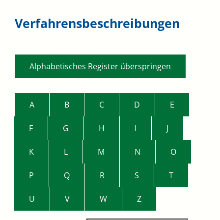
Verfahrensbeschreibungen
Alphabetisches Register überspringen
A
B
C
D
E
F
G
H
I
J
K
L
M
N
O
P
Q
R
S
T
U
V
W
Z