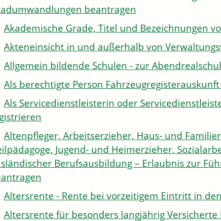
radumwandlungen beantragen
Akademische Grade, Titel und Bezeichnungen v
Akteneinsicht in und außerhalb von Verwaltung
Allgemein bildende Schulen - zur Abendrealsch
Als berechtigte Person Fahrzeugregisterauskunft
Als Servicedienstleisterin oder Servicedienstle
gistrieren
Altenpfleger, Arbeitserzieher, Haus- und Familien
ilpädagoge, Jugend- und Heimerzieher, Sozialarbe
sländischer Berufsausbildung – Erlaubnis zur Fü
antragen
Altersrente - Rente bei vorzeitigem Eintritt in 
Altersrente für besonders langjährig Versichert