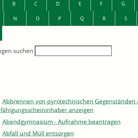
B
C
D
E
F
G
N
O
P
Q
R
S
ngen suchen
Abbrennen von pyrotechnischen Gegenständen al
fähigungsscheininhaber anzeigen
Abendgymnasium - Aufnahme beantragen
Abfall und Müll entsorgen