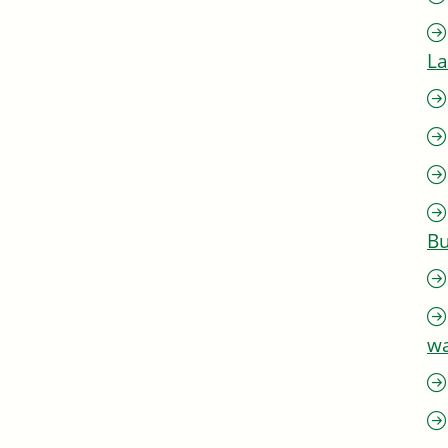
L
Bu
w