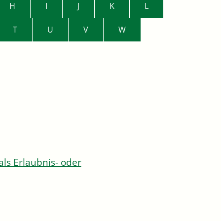
H
I
J
K
L
T
U
V
W
s Erlaubnis- oder