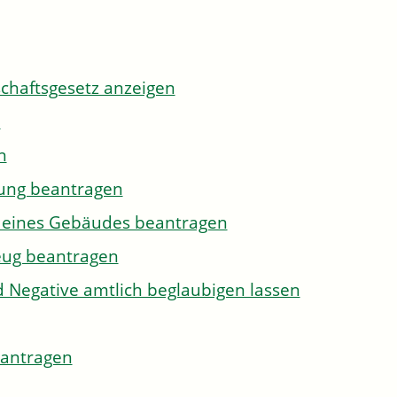
tschaftsgesetz anzeigen
n
n
gung beantragen
g eines Gebäudes beantragen
eug beantragen
d Negative amtlich beglaubigen lassen
eantragen