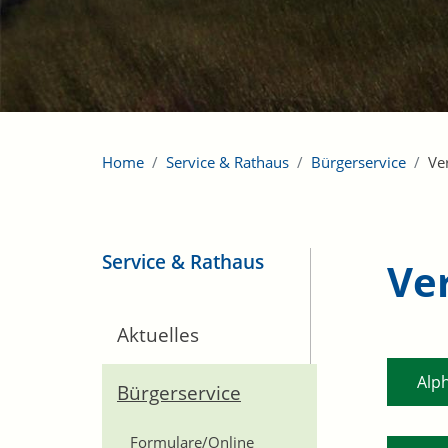
Home
Service & Rathaus
Bürgerservice
Ve
Service & Rathaus
Ve
Aktuelles
Alp
Bürgerservice
Formulare/Online