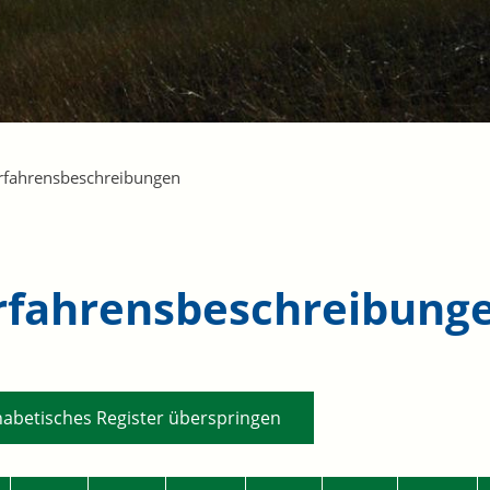
rfahrensbeschreibungen
rfahrensbeschreibung
habetisches Register überspringen