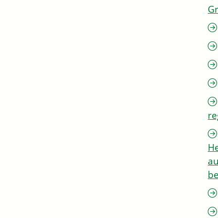
G
re
He
au
be