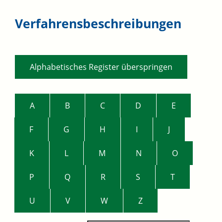
Verfahrensbeschreibungen
Alphabetisches Register überspringen
A
B
C
D
E
F
G
H
I
J
K
L
M
N
O
P
Q
R
S
T
U
V
W
Z