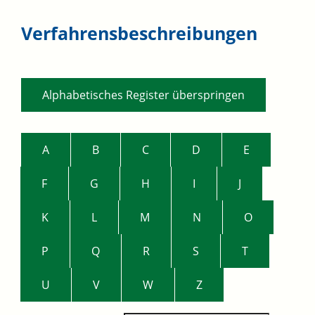
Verfahrensbeschreibungen
Alphabetisches Register überspringen
A
B
C
D
E
F
G
H
I
J
K
L
M
N
O
P
Q
R
S
T
U
V
W
Z