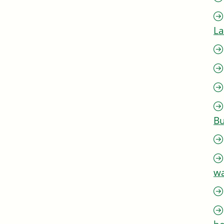
L
Bu
w