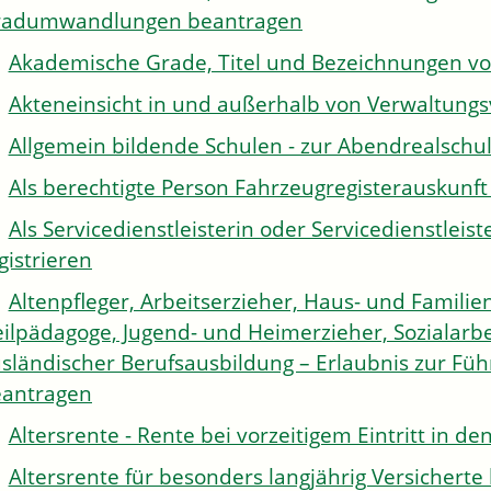
radumwandlungen beantragen
Akademische Grade, Titel und Bezeichnungen v
Akteneinsicht in und außerhalb von Verwaltung
Allgemein bildende Schulen - zur Abendrealsch
Als berechtigte Person Fahrzeugregisterauskunft
Als Servicedienstleisterin oder Servicedienstle
gistrieren
Altenpfleger, Arbeitserzieher, Haus- und Familien
ilpädagoge, Jugend- und Heimerzieher, Sozialarbe
sländischer Berufsausbildung – Erlaubnis zur Fü
antragen
Altersrente - Rente bei vorzeitigem Eintritt in 
Altersrente für besonders langjährig Versichert