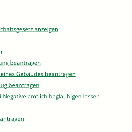
tschaftsgesetz anzeigen
n
n
gung beantragen
g eines Gebäudes beantragen
eug beantragen
d Negative amtlich beglaubigen lassen
eantragen