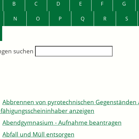
B
C
D
E
F
G
N
O
P
Q
R
S
ngen suchen
Abbrennen von pyrotechnischen Gegenständen al
fähigungsscheininhaber anzeigen
Abendgymnasium - Aufnahme beantragen
Abfall und Müll entsorgen