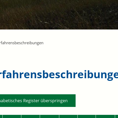
rfahrensbeschreibungen
rfahrensbeschreibung
habetisches Register überspringen