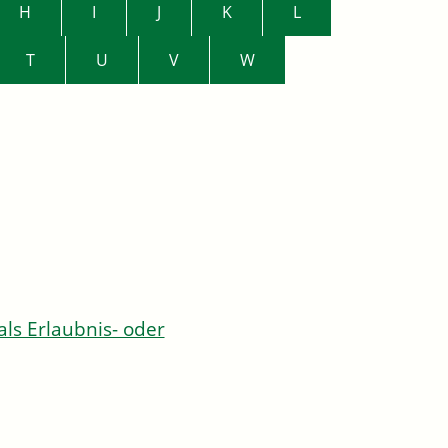
H
I
J
K
L
T
U
V
W
s Erlaubnis- oder