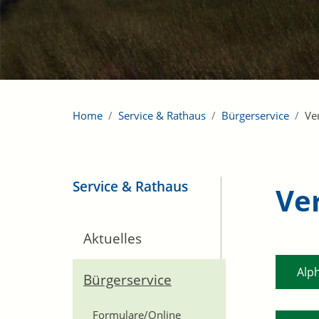
Home
Service & Rathaus
Bürgerservice
Ve
Service & Rathaus
Ve
Aktuelles
Alp
Bürgerservice
Formulare/Online