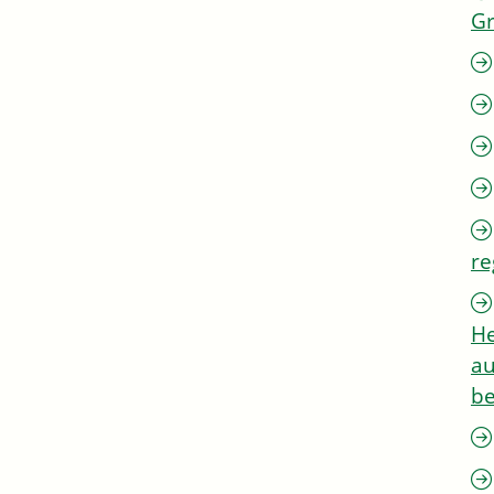
G
re
He
au
be