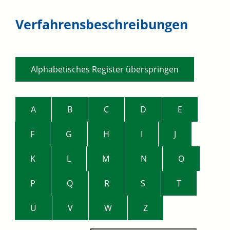
Verfahrensbeschreibungen
Alphabetisches Register überspringen
A
B
C
D
E
F
G
H
I
J
K
L
M
N
O
P
Q
R
S
T
U
V
W
Z