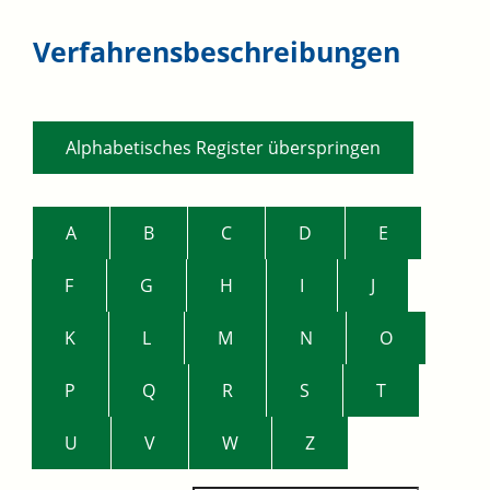
Verfahrensbeschreibungen
Alphabetisches Register überspringen
A
B
C
D
E
F
G
H
I
J
K
L
M
N
O
P
Q
R
S
T
U
V
W
Z