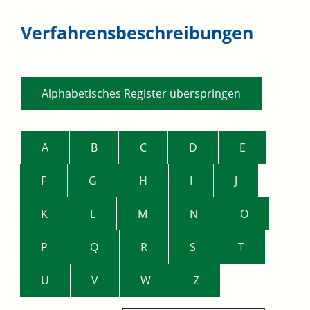
Verfahrensbeschreibungen
Alphabetisches Register überspringen
A
B
C
D
E
F
G
H
I
J
K
L
M
N
O
P
Q
R
S
T
U
V
W
Z