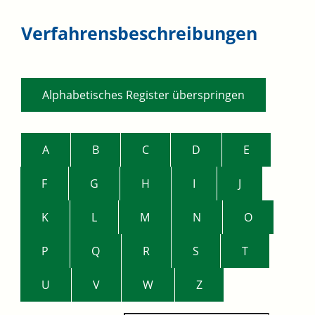
Verfahrensbeschreibungen
Alphabetisches Register überspringen
A
B
C
D
E
F
G
H
I
J
K
L
M
N
O
P
Q
R
S
T
U
V
W
Z