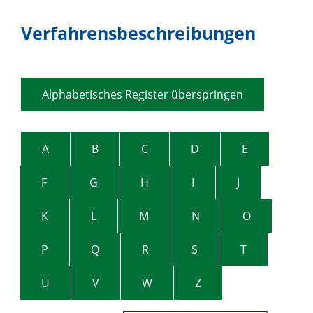
Verfahrensbeschreibungen
Alphabetisches Register überspringen
A
B
C
D
E
F
G
H
I
J
K
L
M
N
O
P
Q
R
S
T
U
V
W
Z