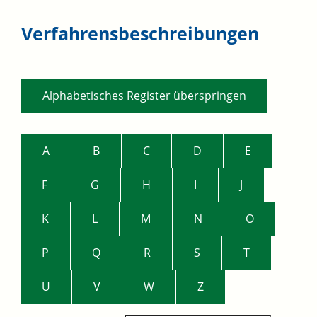
Verfahrensbeschreibungen
Alphabetisches Register überspringen
A
B
C
D
E
F
G
H
I
J
K
L
M
N
O
P
Q
R
S
T
U
V
W
Z