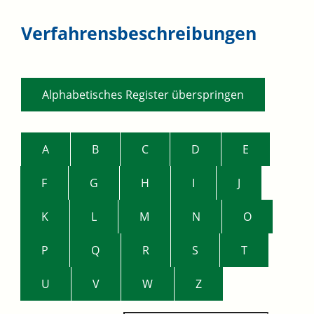
Verfahrensbeschreibungen
Alphabetisches Register überspringen
A
B
C
D
E
F
G
H
I
J
K
L
M
N
O
P
Q
R
S
T
U
V
W
Z