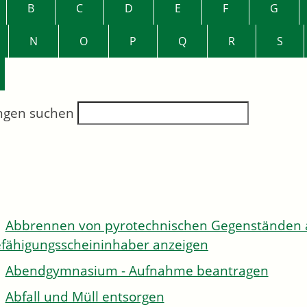
B
C
D
E
F
G
N
O
P
Q
R
S
ngen suchen
Abbrennen von pyrotechnischen Gegenständen al
fähigungsscheininhaber anzeigen
Abendgymnasium - Aufnahme beantragen
Abfall und Müll entsorgen