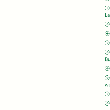
L
Bu
w