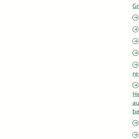
G
re
He
au
be