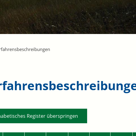
rfahrensbeschreibungen
rfahrensbeschreibung
habetisches Register überspringen