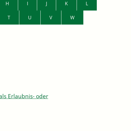
H
I
J
K
L
T
U
V
W
s Erlaubnis- oder