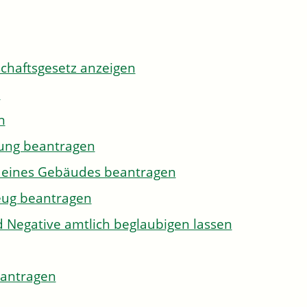
tschaftsgesetz anzeigen
n
n
gung beantragen
g eines Gebäudes beantragen
eug beantragen
d Negative amtlich beglaubigen lassen
eantragen