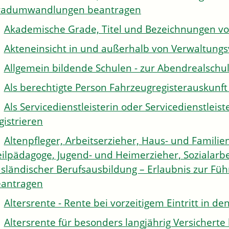
radumwandlungen beantragen
Akademische Grade, Titel und Bezeichnungen v
Akteneinsicht in und außerhalb von Verwaltung
Allgemein bildende Schulen - zur Abendrealsch
Als berechtigte Person Fahrzeugregisterauskunft
Als Servicedienstleisterin oder Servicedienstle
gistrieren
Altenpfleger, Arbeitserzieher, Haus- und Familien
ilpädagoge, Jugend- und Heimerzieher, Sozialarbe
sländischer Berufsausbildung – Erlaubnis zur Fü
antragen
Altersrente - Rente bei vorzeitigem Eintritt in 
Altersrente für besonders langjährig Versichert