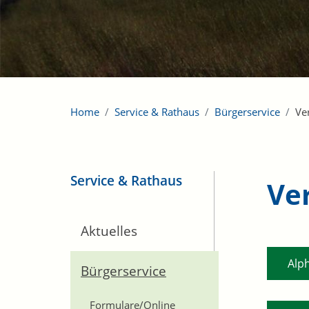
Home
Service & Rathaus
Bürgerservice
Ve
Service & Rathaus
Ve
Aktuelles
Alp
Bürgerservice
Formulare/Online