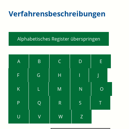
Verfahrensbeschreibungen
Alphabetisches Register überspringen
A
B
C
D
E
F
G
H
I
J
K
L
M
N
O
P
Q
R
S
T
U
V
W
Z