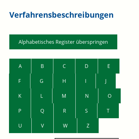
Verfahrensbeschreibungen
Alphabetisches Register überspringen
A
B
C
D
E
F
G
H
I
J
K
L
M
N
O
P
Q
R
S
T
U
V
W
Z