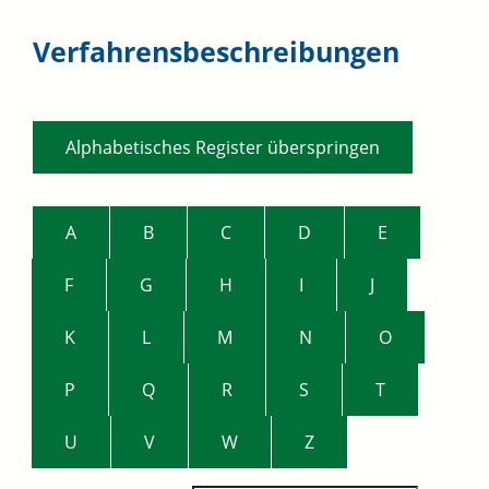
Verfahrensbeschreibungen
Alphabetisches Register überspringen
A
B
C
D
E
F
G
H
I
J
K
L
M
N
O
P
Q
R
S
T
U
V
W
Z