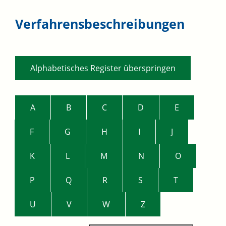
Verfahrensbeschreibungen
Alphabetisches Register überspringen
A
B
C
D
E
F
G
H
I
J
K
L
M
N
O
P
Q
R
S
T
U
V
W
Z