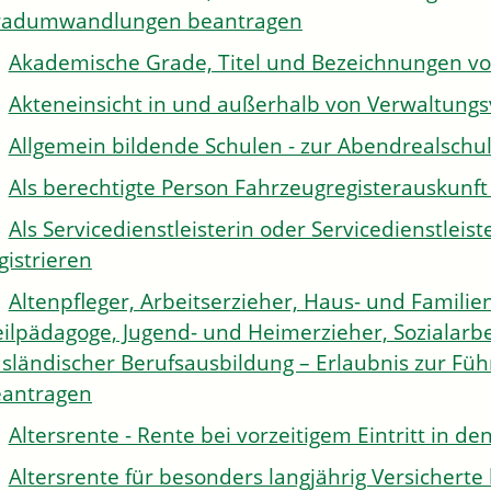
radumwandlungen beantragen
Akademische Grade, Titel und Bezeichnungen v
Akteneinsicht in und außerhalb von Verwaltung
Allgemein bildende Schulen - zur Abendrealsch
Als berechtigte Person Fahrzeugregisterauskunft
Als Servicedienstleisterin oder Servicedienstle
gistrieren
Altenpfleger, Arbeitserzieher, Haus- und Familien
ilpädagoge, Jugend- und Heimerzieher, Sozialarbe
sländischer Berufsausbildung – Erlaubnis zur Fü
antragen
Altersrente - Rente bei vorzeitigem Eintritt in 
Altersrente für besonders langjährig Versichert