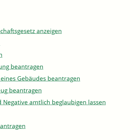
tschaftsgesetz anzeigen
n
n
gung beantragen
g eines Gebäudes beantragen
eug beantragen
d Negative amtlich beglaubigen lassen
eantragen