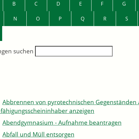
B
C
D
E
F
G
N
O
P
Q
R
S
ngen suchen
Abbrennen von pyrotechnischen Gegenständen al
fähigungsscheininhaber anzeigen
Abendgymnasium - Aufnahme beantragen
Abfall und Müll entsorgen