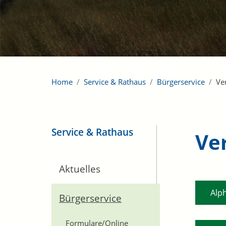
Home
Service & Rathaus
Bürgerservice
Ve
Service & Rathaus
Ve
Aktuelles
Alp
Bürgerservice
Formulare/Online