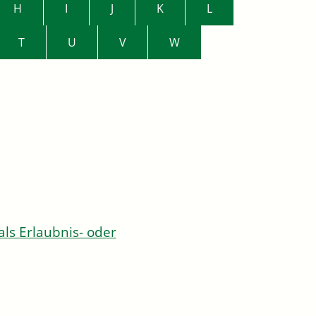
H
I
J
K
L
T
U
V
W
s Erlaubnis- oder