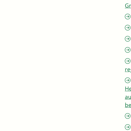
G
re
He
au
be