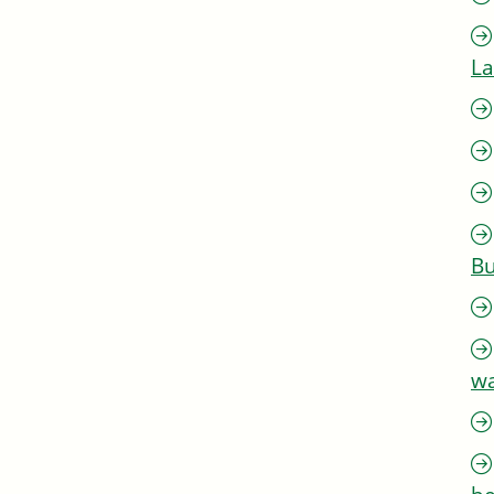
L
Bu
w