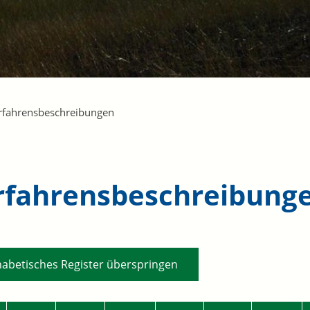
rfahrensbeschreibungen
rfahrensbeschreibung
habetisches Register überspringen